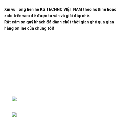
Xin vui lòng liên hệ KS TECHNO VIỆT NAM theo hotline hoặc
zalo trên web để được tư vấn và giải đáp nhé.
Rất cảm ơn quý khách đã dành chút thời gian ghé qua gian
hàng online của chúng tôi!
Đại lý phân phối linh kiện tự động hóa và vật tư công
nghiệp
ĐKKD: Số 15, Ngách 268/56/7 Ngọc
Thụy, Phường Bồ Đề, TP. Hà Nội
Văn phòng giao dịch: Số 59 Phố Gia
Thượng, Phường Bồ Đề, TP. Hà Nội