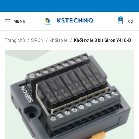
0
MENU
0
₫
Trang chủ
SIRON
Khối rơ le
Khối rơ le 8 bit Siron Y410-D