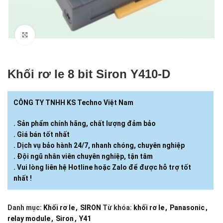
Click to enlarge
Khối rơ le 8 bit Siron Y410-D
CÔNG TY TNHH KS Techno Việt Nam
. Sản phẩm chính hãng, chất lượng đảm bảo
. Giá bán tốt nhất
. Dịch vụ bảo hành 24/7, nhanh chóng, chuyên nghiệp
. Đội ngũ nhân viên chuyên nghiệp, tận tâm
. Vui lòng liên hệ Hotline hoặc Zalo để được hỗ trợ tốt
nhất !
Danh mục:
Khối rơ le
,
SIRON
Từ khóa:
khối rơ le
,
Panasonic
,
relay module
,
Siron
,
Y41